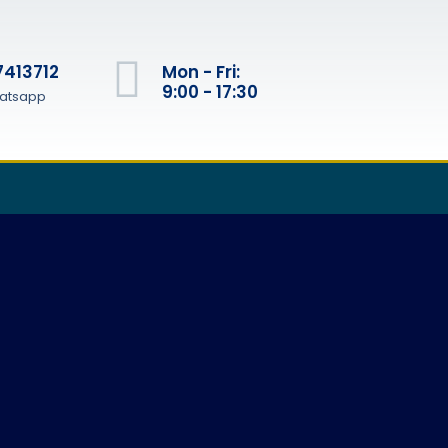
7413712‬
Mon - Fri:
9:00 - 17:30
atsapp